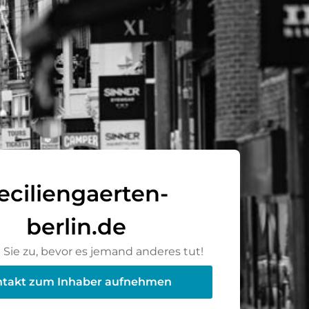
eciliengaerten-
berlin.de
Sie zu, bevor es jemand anderes tut!
takt zum Inhaber aufnehmen