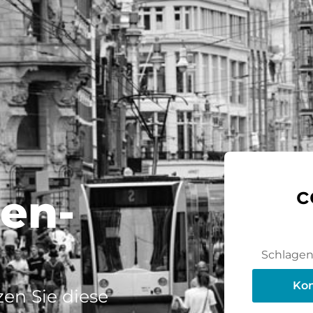
c
ten-
Schlagen 
Kon
en Sie diese