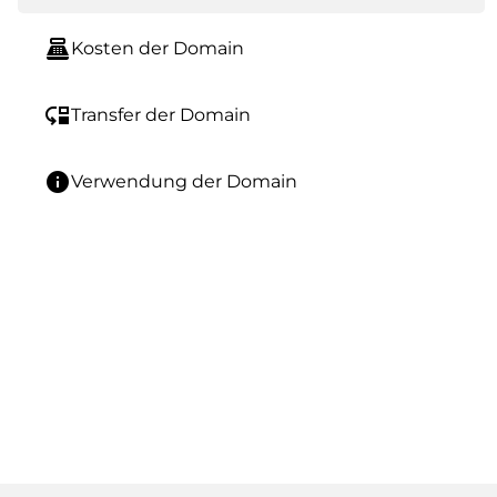
point_of_sale
Kosten der Domain
move_down
Transfer der Domain
info
Verwendung der Domain