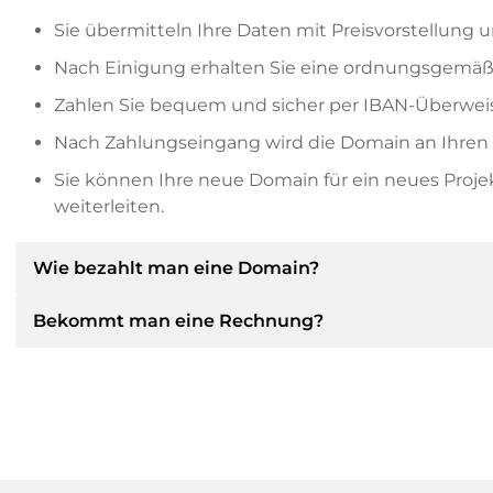
Sie übermitteln Ihre Daten mit Preisvorstellung u
Nach Einigung erhalten Sie eine ordnungsgemäß
Zahlen Sie bequem und sicher per IBAN-Überweis
Nach Zahlungseingang wird die Domain an Ihren P
Sie können Ihre neue Domain für ein neues Proj
weiterleiten.
Wie bezahlt man eine Domain?
Bekommt man eine Rechnung?
Nach einer Einigung wird der Inhaber Ihnen die Deta
dann die SEPA Bankdetails mitteilen und auf Wun
anbieten.
Ja, der Verkäufer wird Ihnen eine ordnungsgemäße
bekommen Sie auf Wunsch auch einen zusätzlichen 
Bitte geben Sie bei der Überweisung immer den