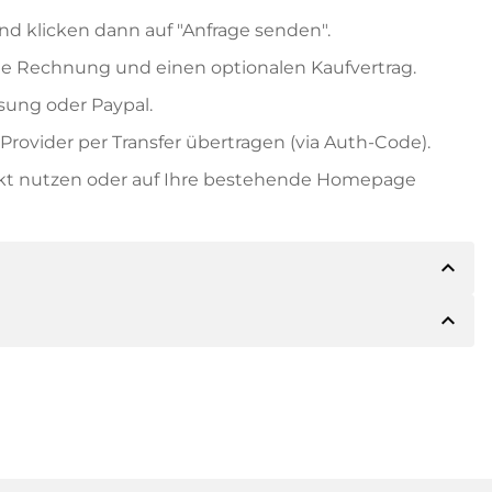
nd klicken dann auf "Anfrage senden".
e Rechnung und einen optionalen Kaufvertrag.
ung oder Paypal.
rovider per Transfer übertragen (via Auth-Code).
ekt nutzen oder auf Ihre bestehende Homepage
expand_less
expand_less
ils der Zahlung mitteilen. Der Inhaber wird Ihnen
sch auch Paypal oder weitere Zahlungsmethoden
 Rechnung senden. Bei größeren Kaufpreisen
Kaufvertrag.
 Domainnamen und die Rechnungsnummer an.