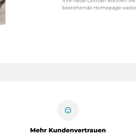
Ihre neue Domain können Sie f
bestehende Homepage weiter
sentiment_satisfied
Mehr Kundenvertrauen